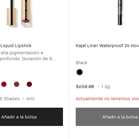
Liquid Lipstick
Kajal Liner Waterproof 24 Hor
 alta pigmentación e
 profunda. Duración de 8
Black
ata y no mancha.
$650.00
1.2g
5 Shades
6ml
Actualmente no tenemos sto
Añadir a la bolsa
Añadir a la bolsa