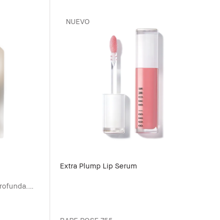
NUEVO
Extra Plump Lip Serum
rofunda.
iona,
 los labios.
BARE ROSE 755