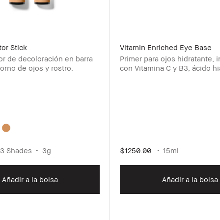
tor Stick
Vitamin Enriched Eye Base
or de decoloración en barra
Primer para ojos hidratante, 
orno de ojos y rostro.
con Vitamina C y B3, ácido hi
manteca de karité.
3 Shades
3g
$1250.00
15ml
Añadir a la bolsa
Añadir a la bolsa