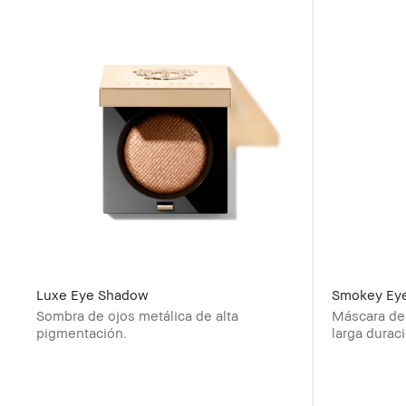
Luxe Eye Shadow
Smokey Ey
Sombra de ojos metálica de alta
Máscara de
pigmentación.
larga durac
para un loo