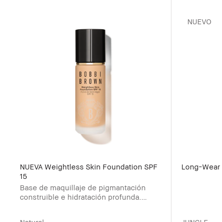
NUEVO
NUEVA Weightless Skin Foundation SPF
Long-Wear 
15
Base de maquillaje de pigmantación
construible e hidratación profunda.
Duración de hasta 24 horas, dejando un
acabado mate y sedoso
Natural
JUNGLE