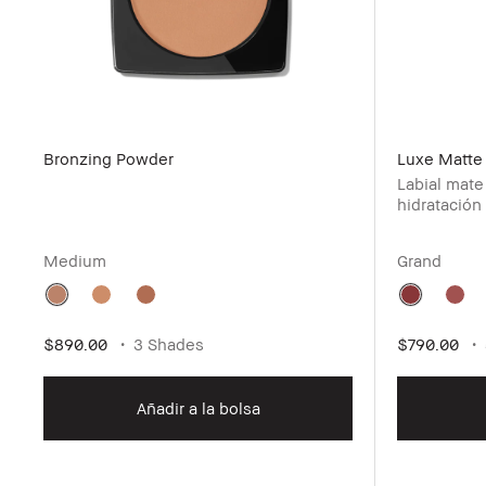
Bronzing Powder
Luxe Matte 
Labial mate
hidratación
horas, hidr
Medium
Grand
$890.00
3 Shades
$790.00
Añadir a la bolsa