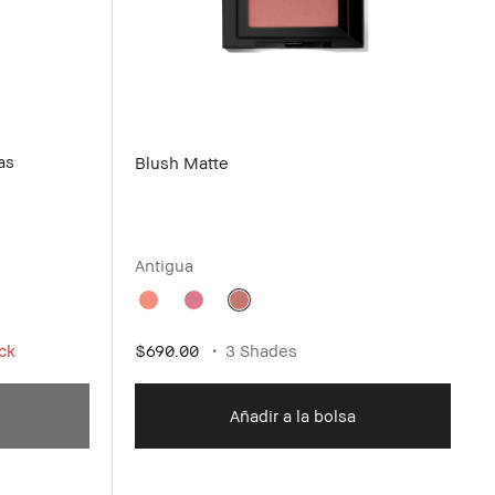
as
Blush Matte
Antigua
ck
$690.00
3 Shades
Añadir a la bolsa