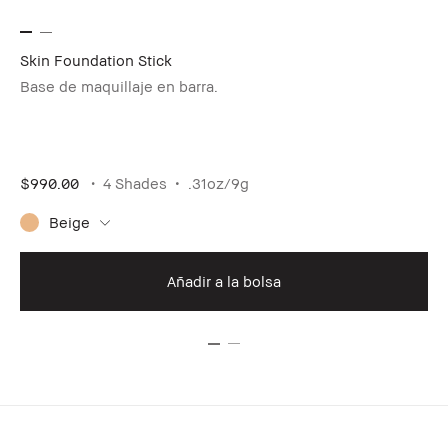
Skin Foundation Stick
Lo
Base de maquillaje en barra.
De
cor
$6
$990.00
4 Shades
.31oz/9g
Beige
Ac
Añadir a la bolsa