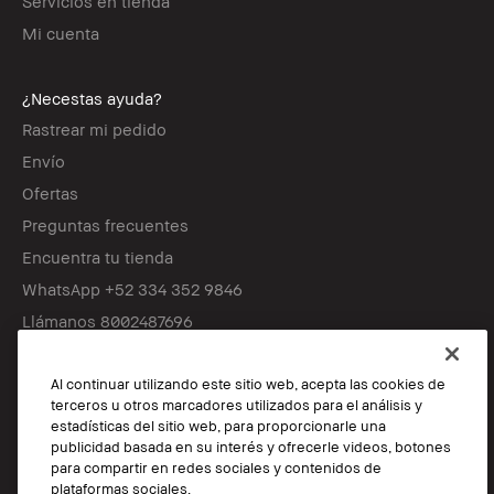
Servicios en tienda
Mi cuenta
¿Necestas ayuda?
Rastrear mi pedido
Envío
Ofertas
Preguntas frecuentes
Encuentra tu tienda
WhatsApp +52 334 352 9846
Llámanos 8002487696
Al continuar utilizando este sitio web, acepta las cookies de
Síguenos
terceros u otros marcadores utilizados para el análisis y
estadísticas del sitio web, para proporcionarle una
publicidad basada en su interés y ofrecerle videos, botones
para compartir en redes sociales y contenidos de
© Bobbi Brown Professional Cosmetics, Inc. Reservados todos los
plataformas sociales.