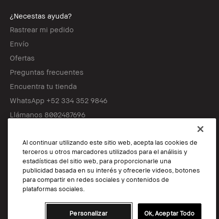
¿Necestas ayuda?
Rastrear mi pedido
Envío
Ofertas
Preguntas frecuentes
Encuentra tu tienda
WhatsApp +52 334 352 9846
Llámanos 8002487696
Al continuar utilizando este sitio web, acepta las cookies de
Síguenos
terceros u otros marcadores utilizados para el análisis y
estadísticas del sitio web, para proporcionarle una
publicidad basada en su interés y ofrecerle videos, botones
para compartir en redes sociales y contenidos de
© Bobbi Brown Professional Cosmetics, Inc. Reservados todos los
plataformas sociales.
derechos en todo el mundo.
TÉRMINOS Y CONDICIONES
Personalizar
Ok, Aceptar Todo
POLÍTICA DE PRIVACIDAD