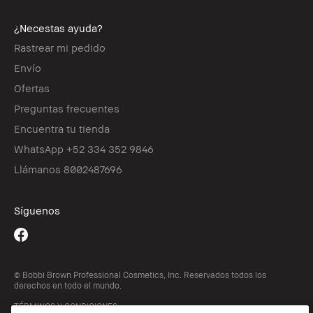
¿Necestas ayuda?
Rastrear mi pedido
Envío
Ofertas
Preguntas frecuentes
Encuentra tu tienda
WhatsApp +52 334 352 9846
Llámanos 8002487696
Síguenos
© Bobbi Brown Professional Cosmetics, Inc. Reservados todos los
derechos en todo el mundo.
TÉRMINOS Y CONDICIONES