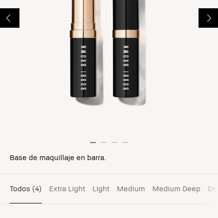
Base de maquillaje en barra.
Todos
(4)
Extra Light
Light
Medium
Medium Deep
De