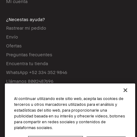
Mi cuenta
¿Necestas ayuda?
Rastrear mi pedido
Envío
Ofertas
Preguntas frecuentes
Encuentra tu tienda
WhatsApp +52 334 352 9846
Llámanos 8002487696
Al continuar utilizando este sitio web, acepta las cookies de
Síguenos
terceros u otros marcadores utilizados para el análisis y
estadísticas del sitio web, para proporcionarle una
publicidad basada en su interés y ofrecerle videos, botones
para compartir en redes sociales y contenidos de
© Bobbi Brown Professional Cosmetics, Inc. Reservados todos los
plataformas sociales.
derechos en todo el mundo.