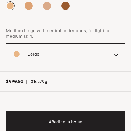
Medium beige with neutral undertones; for light to
medium skin.
Beige
$990.00
|
.31oz/9g
Añadir a la bolsa