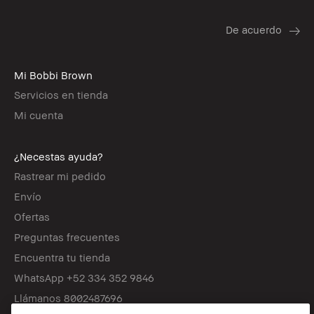
Mi Bobbi Brown
Servicios en tienda
Mi cuenta
¿Necestas ayuda?
Rastrear mi pedido
Envío
Ofertas
Preguntas frecuentes
Encuentra tu tienda
WhatsApp +52 334 352 9846
Llámanos 8002487696