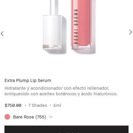
Extra Plump Lip Serum
Sk
Hidratante y acondicionador con efecto rellenador,
l
Co
enriquecido con aceites botánicos y ácido hialurónico.
$750.00
7 Shades
6ml
$
Bare Rose (755)