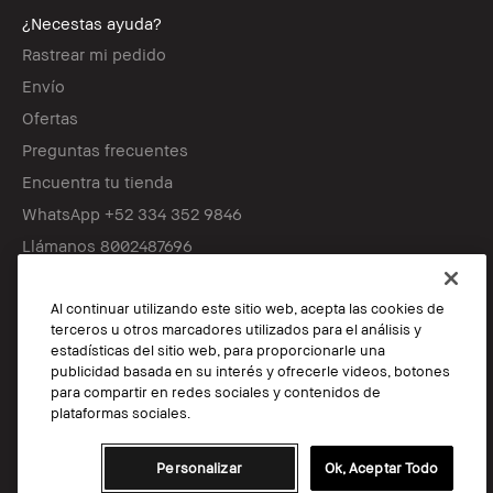
¿Necestas ayuda?
Rastrear mi pedido
Envío
Ofertas
Preguntas frecuentes
Encuentra tu tienda
WhatsApp +52 334 352 9846
Llámanos 8002487696
Al continuar utilizando este sitio web, acepta las cookies de
Síguenos
terceros u otros marcadores utilizados para el análisis y
estadísticas del sitio web, para proporcionarle una
publicidad basada en su interés y ofrecerle videos, botones
para compartir en redes sociales y contenidos de
plataformas sociales.
© Bobbi Brown Professional Cosmetics, Inc. Reservados todos los
derechos en todo el mundo.
TÉRMINOS Y CONDICIONES
Personalizar
Ok, Aceptar Todo
POLÍTICA DE PRIVACIDAD