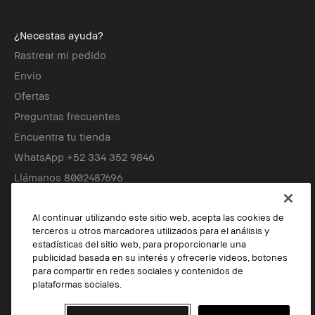
¿Necestas ayuda?
Rastrear mi pedido
Envío
Ofertas
Preguntas frecuentes
Encuentra tu tienda
WhatsApp +52 334 352 9846
Llámanos 8002487696
Al continuar utilizando este sitio web, acepta las cookies de
Síguenos
terceros u otros marcadores utilizados para el análisis y
estadísticas del sitio web, para proporcionarle una
publicidad basada en su interés y ofrecerle videos, botones
para compartir en redes sociales y contenidos de
© Bobbi Brown Professional Cosmetics, Inc. Reservados todos los
plataformas sociales.
derechos en todo el mundo.