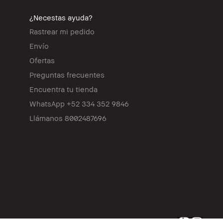
¿Necestas ayuda?
Rastrear mi pedido
Envío
Ofertas
Preguntas frecuentes
Encuentra tu tienda
WhatsApp +52 334 352 9846
Llámanos 8002487696
nc. Reservados todos los derechos en todo el