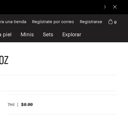
a
ra una tienda
Regístrate por correo
Registrarse
0
 piel
Minis
Sets
Explorar
OZ
7ml
|
$0.00