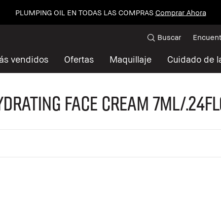
+ BOBBI´S ESSENTIAL SET En compras de $1,800
Comprar Ahor
Buscar
Encuent
ás vendidos
Ofertas
Maquillaje
Cuidado de la
YDRATING FACE CREAM 7ML/.24FL