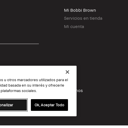
Mi Bobbi Brown
Servicios en tienda
Mi cuenta
ros u otros marcadores utilizados para el
icidad basada en su interés y ofrecerle
Síguenos
plataformas sociales.
onalizar
Ok, Aceptar Todo
© Bobbi Brown Professional Cosmetics, I