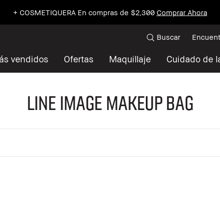
+ COSMETIQUERA En compras de $2,300
Comprar Ahora
Buscar
Encuent
ás vendidos
Ofertas
Maquillaje
Cuidado de la
Line Image Makeup Bag