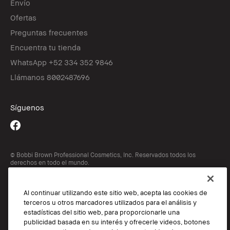
Envío
Ofertas
Preguntas frecuentes
Encuentra tu tienda
WhatsApp +52 334 352 9846
Llámanos 8002487696
Síguenos
© Bobbi Brown Professional Cosmetics, Inc. Reservados todos los
derechos en todo el mundo.
TÉRMINOS Y CONDICIONES
POLÍTICA DE PRIVACIDAD
Al continuar utilizando este sitio web, acepta las cookies de
Cookie Popup
terceros u otros marcadores utilizados para el análisis y
estadísticas del sitio web, para proporcionarle una
publicidad basada en su interés y ofrecerle videos, botones