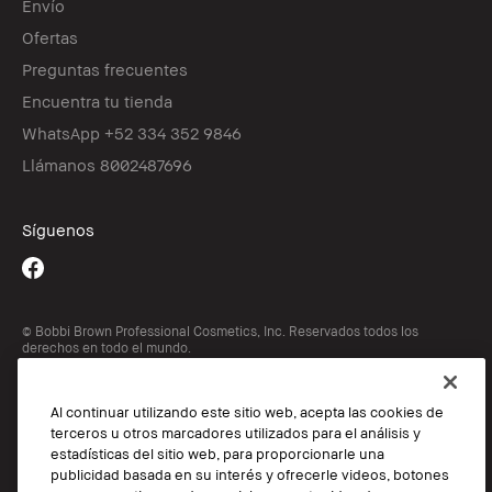
Envío
Ofertas
Preguntas frecuentes
Encuentra tu tienda
WhatsApp +52 334 352 9846
Llámanos 8002487696
Síguenos
© Bobbi Brown Professional Cosmetics, Inc. Reservados todos los
derechos en todo el mundo.
TÉRMINOS Y CONDICIONES
POLÍTICA DE PRIVACIDAD
Al continuar utilizando este sitio web, acepta las cookies de
Cookie Popup
terceros u otros marcadores utilizados para el análisis y
estadísticas del sitio web, para proporcionarle una
publicidad basada en su interés y ofrecerle videos, botones