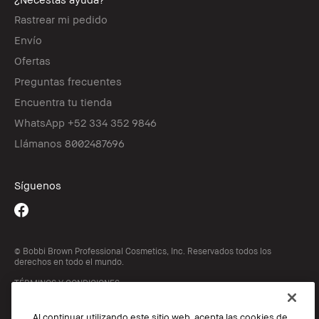
Rastrear mi pedido
Envío
Ofertas
Preguntas frecuentes
Encuentra tu tienda
WhatsApp +52 334 352 9846
Llámanos 8002487696
Síguenos
© Bobbi Brown Professional Cosmetics, Inc. Reservados todos los
derechos en todo el mundo.
TÉRMINOS Y CONDICIONES
POLÍTICA DE PRIVACIDAD
Cookie Popup
Al continuar utilizando este sitio web, acepta las cookies de