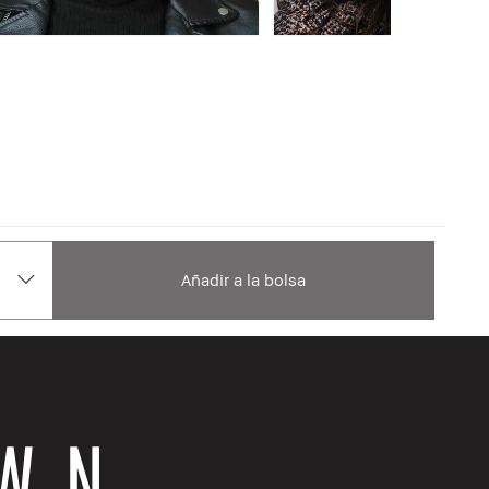
Añadir a la bolsa