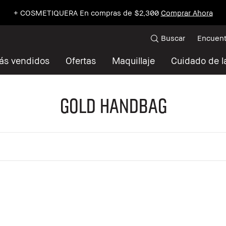
+ COSMETIQUERA En compras de $2,300
Comprar Ahora
Buscar
Encuent
ás vendidos
Ofertas
Maquillaje
Cuidado de la
Gold Handbag