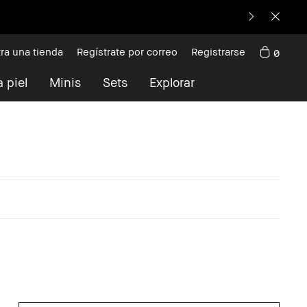
ra una tienda
Regístrate por correo
Registrarse
0
 piel
Minis
Sets
Explorar